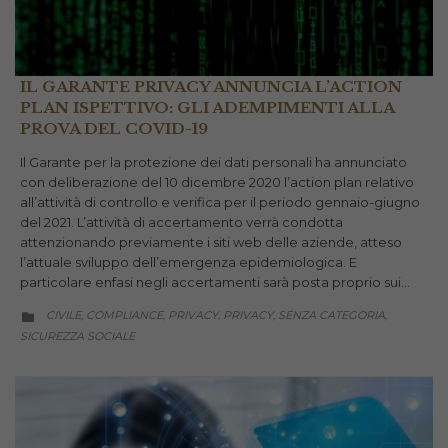
IL GARANTE PRIVACY ANNUNCIA L’ACTION
PLAN ISPETTIVO: GLI ADEMPIMENTI ALLA
PROVA DEL COVID-19
Il Garante per la protezione dei dati personali ha annunciato
con deliberazione del 10 dicembre 2020 l’action plan relativo
all’attività di controllo e verifica per il periodo gennaio-giugno
del 2021. L’attività di accertamento verrà condotta
attenzionando previamente i siti web delle aziende, atteso
l’attuale sviluppo dell’emergenza epidemiologica. E
particolare enfasi negli accertamenti sarà posta proprio sui…
CATEGORY
CIVILE
COMPLIANCE
PRIVACY
PRIVACY
SENZA CATEGORIA
,
,
,
,
,

SICUREZZA SOCIALE