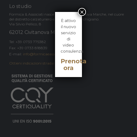
Lo studio
×
Formica & Associati nasce nel 1997 a Civitanova Marche, nel cuore
del distretto calzaturiero e della moda marchigiano.
È attivo
Via Silvio Pellico, 8
il nuovo
62012 Civitanova Marche (MC)
servizio
di
Tel: +39 0733 775382
video
Fax: +39 0733 818839
consulenza.
E-mail:
info@formicaeassociati.it
Prenota
Ottieni indicazioni stradali
→
ora